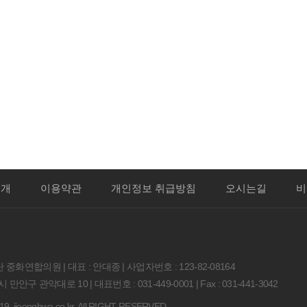
양·한방 협진 시스템으로
정확한 검사가 가능한 중화한방
맞춤치료까지 원스톱 가능합니다.
소개
이용약관
개인정보 취급방침
오시는길
비
중화연합의원 | 대표 : 안대종 | 사업자번호 : 123-82-08164
만안구 관악대로 10 | 대표번호 : 031-449-0001 | Fax : 031-441-3042
. ijoonghwa.co.kr. All RIGHT RESERVED.