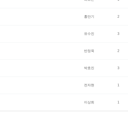
홍만기
2
유수진
3
반정욱
2
박효진
3
전자현
1
이상희
1