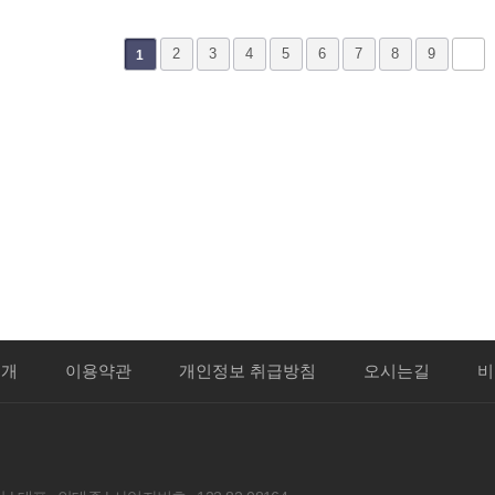
2
3
4
5
6
7
8
9
1
양·한방 협진 시스템으로
정확한 검사가 가능한 중화한방
맞춤치료까지 원스톱 가능합니다.
소개
이용약관
개인정보 취급방침
오시는길
비