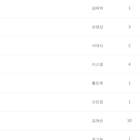
김태억
1
선영상
3
서대식
2
이소영
4
황진옥
1
신민정
1
김애순
10
최고은
1