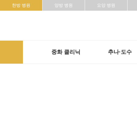
한방 병원
양방 병원
요양 병원
중화 클리닉
추나·도수